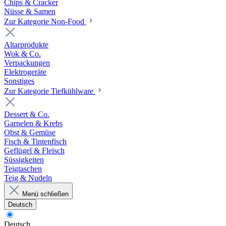
Chips & Cracker
Nüsse & Samen
Zur Kategorie Non-Food
Altarprodukte
Wok & Co.
Verpackungen
Elektrogeräte
Sonstiges
Zur Kategorie Tiefkühlware
Dessert & Co.
Garnelen & Krebs
Obst & Gemüse
Fisch & Tintenfisch
Geflügel & Fleisch
Süssigkeiten
Teigtaschen
Teig & Nudeln
Menü schließen
Deutsch
Deutsch