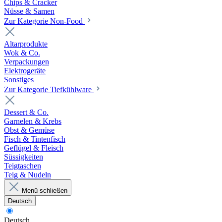
Chips & Cracker
Nüsse & Samen
Zur Kategorie Non-Food
Altarprodukte
Wok & Co.
Verpackungen
Elektrogeräte
Sonstiges
Zur Kategorie Tiefkühlware
Dessert & Co.
Garnelen & Krebs
Obst & Gemüse
Fisch & Tintenfisch
Geflügel & Fleisch
Süssigkeiten
Teigtaschen
Teig & Nudeln
Menü schließen
Deutsch
Deutsch