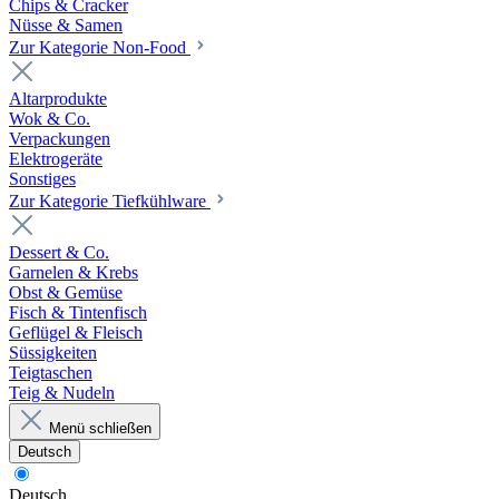
Chips & Cracker
Nüsse & Samen
Zur Kategorie Non-Food
Altarprodukte
Wok & Co.
Verpackungen
Elektrogeräte
Sonstiges
Zur Kategorie Tiefkühlware
Dessert & Co.
Garnelen & Krebs
Obst & Gemüse
Fisch & Tintenfisch
Geflügel & Fleisch
Süssigkeiten
Teigtaschen
Teig & Nudeln
Menü schließen
Deutsch
Deutsch