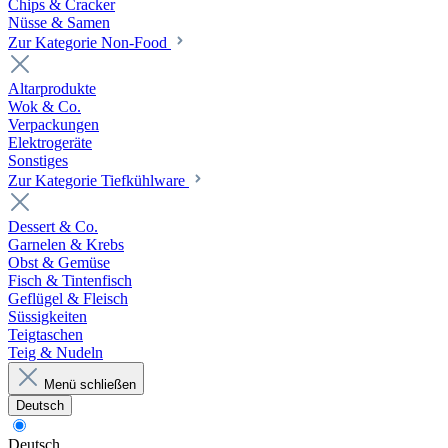
Chips & Cracker
Nüsse & Samen
Zur Kategorie Non-Food
Altarprodukte
Wok & Co.
Verpackungen
Elektrogeräte
Sonstiges
Zur Kategorie Tiefkühlware
Dessert & Co.
Garnelen & Krebs
Obst & Gemüse
Fisch & Tintenfisch
Geflügel & Fleisch
Süssigkeiten
Teigtaschen
Teig & Nudeln
Menü schließen
Deutsch
Deutsch