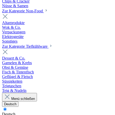
Chips & Cracker
Nüsse & Samen
Zur Kategorie Non-Food
Altarprodukte
Wok & Co.
Verpackungen
Elektrogeräte
Sonstiges
Zur Kategorie Tiefkühlware
Dessert & Co.
Garnelen & Krebs
Obst & Gemüse
Fisch & Tintenfisch
Geflügel & Fleisch
Süssigkeiten
Teigtaschen
Teig & Nudeln
Menü schließen
Deutsch
Deutsch