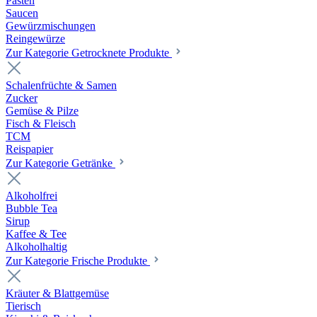
Pasten
Saucen
Gewürzmischungen
Reingewürze
Zur Kategorie Getrocknete Produkte
Schalenfrüchte & Samen
Zucker
Gemüse & Pilze
Fisch & Fleisch
TCM
Reispapier
Zur Kategorie Getränke
Alkoholfrei
Bubble Tea
Sirup
Kaffee & Tee
Alkoholhaltig
Zur Kategorie Frische Produkte
Kräuter & Blattgemüse
Tierisch