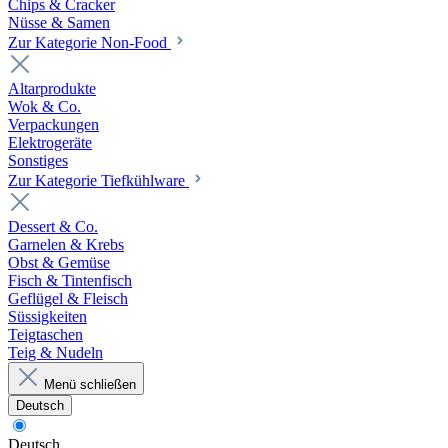
Chips & Cracker
Nüsse & Samen
Zur Kategorie Non-Food
Altarprodukte
Wok & Co.
Verpackungen
Elektrogeräte
Sonstiges
Zur Kategorie Tiefkühlware
Dessert & Co.
Garnelen & Krebs
Obst & Gemüse
Fisch & Tintenfisch
Geflügel & Fleisch
Süssigkeiten
Teigtaschen
Teig & Nudeln
Menü schließen
Deutsch
Deutsch