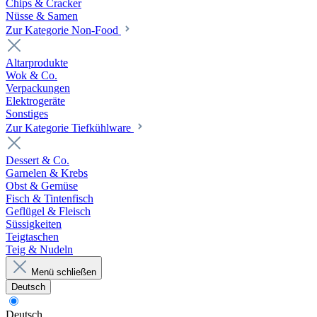
Chips & Cracker
Nüsse & Samen
Zur Kategorie Non-Food
Altarprodukte
Wok & Co.
Verpackungen
Elektrogeräte
Sonstiges
Zur Kategorie Tiefkühlware
Dessert & Co.
Garnelen & Krebs
Obst & Gemüse
Fisch & Tintenfisch
Geflügel & Fleisch
Süssigkeiten
Teigtaschen
Teig & Nudeln
Menü schließen
Deutsch
Deutsch