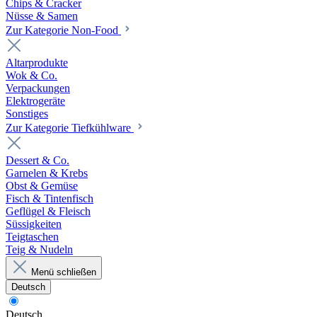
Chips & Cracker
Nüsse & Samen
Zur Kategorie Non-Food
Altarprodukte
Wok & Co.
Verpackungen
Elektrogeräte
Sonstiges
Zur Kategorie Tiefkühlware
Dessert & Co.
Garnelen & Krebs
Obst & Gemüse
Fisch & Tintenfisch
Geflügel & Fleisch
Süssigkeiten
Teigtaschen
Teig & Nudeln
Menü schließen
Deutsch
Deutsch