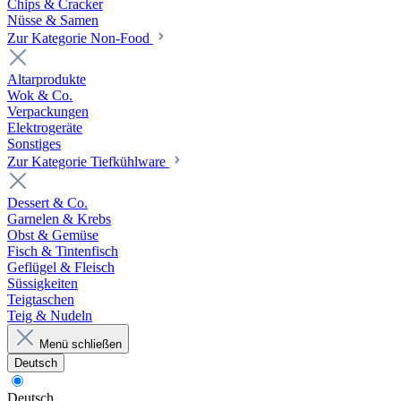
Chips & Cracker
Nüsse & Samen
Zur Kategorie Non-Food
Altarprodukte
Wok & Co.
Verpackungen
Elektrogeräte
Sonstiges
Zur Kategorie Tiefkühlware
Dessert & Co.
Garnelen & Krebs
Obst & Gemüse
Fisch & Tintenfisch
Geflügel & Fleisch
Süssigkeiten
Teigtaschen
Teig & Nudeln
Menü schließen
Deutsch
Deutsch