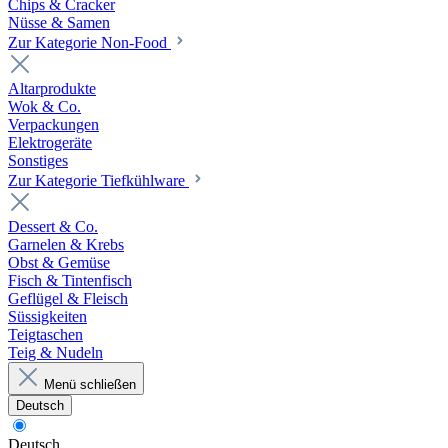
Chips & Cracker
Nüsse & Samen
Zur Kategorie Non-Food
Altarprodukte
Wok & Co.
Verpackungen
Elektrogeräte
Sonstiges
Zur Kategorie Tiefkühlware
Dessert & Co.
Garnelen & Krebs
Obst & Gemüse
Fisch & Tintenfisch
Geflügel & Fleisch
Süssigkeiten
Teigtaschen
Teig & Nudeln
Menü schließen
Deutsch
Deutsch