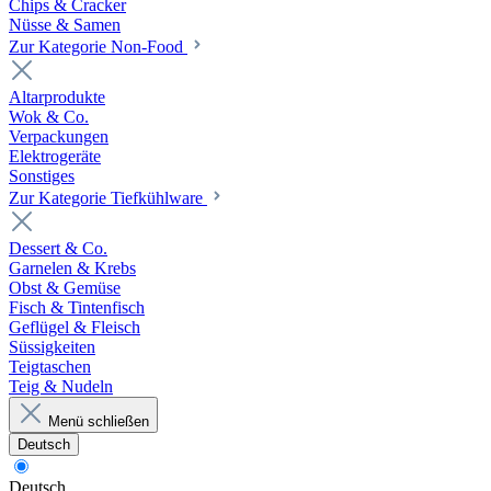
Chips & Cracker
Nüsse & Samen
Zur Kategorie Non-Food
Altarprodukte
Wok & Co.
Verpackungen
Elektrogeräte
Sonstiges
Zur Kategorie Tiefkühlware
Dessert & Co.
Garnelen & Krebs
Obst & Gemüse
Fisch & Tintenfisch
Geflügel & Fleisch
Süssigkeiten
Teigtaschen
Teig & Nudeln
Menü schließen
Deutsch
Deutsch