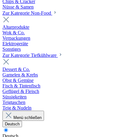
Chips & Cracker
Nüsse & Samen
Zur Kategorie Non-Food
Altarprodukte
Wok & Co.
Verpackungen
Elektrogeräte
Sonstiges
Zur Kategorie Tiefkühlware
Dessert & Co.
Garnelen & Krebs
Obst & Gemüse
Fisch & Tintenfisch
Geflügel & Fleisch
Süssigkeiten
Teigtaschen
Teig & Nudeln
Menü schließen
Deutsch
Deutsch