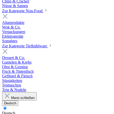
Chips & Cracker
Nüsse & Samen
Zur Kategorie Non-Food
Altarprodukte
Wok & Co.
Verpackungen
Elektrogeräte
Sonstiges
Zur Kategorie Tiefkühlware
Dessert & Co.
Garnelen & Krebs
Obst & Gemüse
Fisch & Tintenfisch
Geflügel & Fleisch
Süssigkeiten
Teigtaschen
Teig & Nudeln
Menü schließen
Deutsch
Deutsch