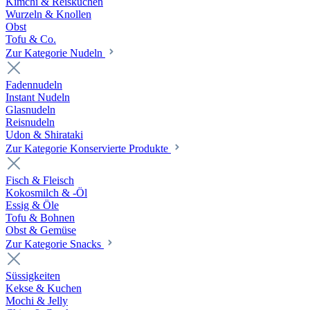
Kimchi & Reiskuchen
Wurzeln & Knollen
Obst
Tofu & Co.
Zur Kategorie Nudeln
Fadennudeln
Instant Nudeln
Glasnudeln
Reisnudeln
Udon & Shirataki
Zur Kategorie Konservierte Produkte
Fisch & Fleisch
Kokosmilch & -Öl
Essig & Öle
Tofu & Bohnen
Obst & Gemüse
Zur Kategorie Snacks
Süssigkeiten
Kekse & Kuchen
Mochi & Jelly