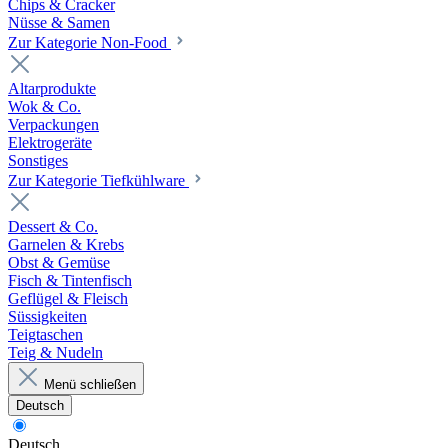
Chips & Cracker
Nüsse & Samen
Zur Kategorie Non-Food
Altarprodukte
Wok & Co.
Verpackungen
Elektrogeräte
Sonstiges
Zur Kategorie Tiefkühlware
Dessert & Co.
Garnelen & Krebs
Obst & Gemüse
Fisch & Tintenfisch
Geflügel & Fleisch
Süssigkeiten
Teigtaschen
Teig & Nudeln
Menü schließen
Deutsch
Deutsch