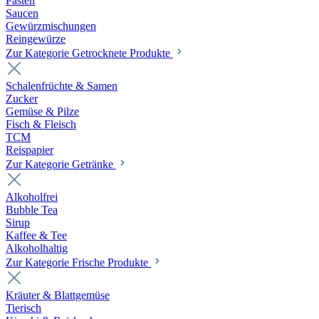
Pasten
Saucen
Gewürzmischungen
Reingewürze
Zur Kategorie Getrocknete Produkte
Schalenfrüchte & Samen
Zucker
Gemüse & Pilze
Fisch & Fleisch
TCM
Reispapier
Zur Kategorie Getränke
Alkoholfrei
Bubble Tea
Sirup
Kaffee & Tee
Alkoholhaltig
Zur Kategorie Frische Produkte
Kräuter & Blattgemüse
Tierisch