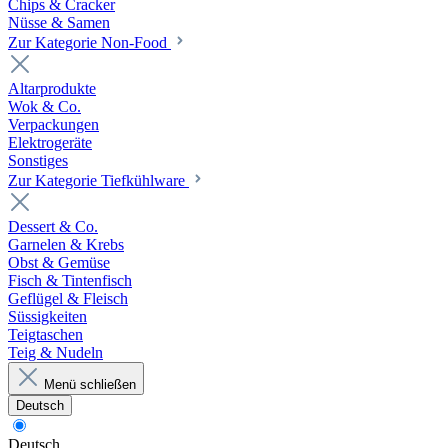
Chips & Cracker
Nüsse & Samen
Zur Kategorie Non-Food
Altarprodukte
Wok & Co.
Verpackungen
Elektrogeräte
Sonstiges
Zur Kategorie Tiefkühlware
Dessert & Co.
Garnelen & Krebs
Obst & Gemüse
Fisch & Tintenfisch
Geflügel & Fleisch
Süssigkeiten
Teigtaschen
Teig & Nudeln
Menü schließen
Deutsch
Deutsch