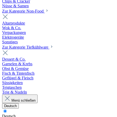
Chips & Cracker
Nüsse & Samen
Zur Kategorie Non-Food
Altarprodukte
Wok & Co.
Verpackungen
Elektrogeräte
Sonstiges
Zur Kategorie Tiefkühlware
Dessert & Co.
Garnelen & Krebs
Obst & Gemüse
Fisch & Tintenfisch
Geflügel & Fleisch
Süssigkeiten
Teigtaschen
Teig & Nudeln
Menü schließen
Deutsch
Deutsch