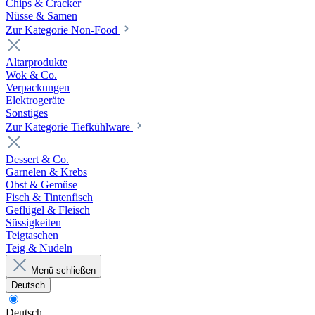
Chips & Cracker
Nüsse & Samen
Zur Kategorie Non-Food
Altarprodukte
Wok & Co.
Verpackungen
Elektrogeräte
Sonstiges
Zur Kategorie Tiefkühlware
Dessert & Co.
Garnelen & Krebs
Obst & Gemüse
Fisch & Tintenfisch
Geflügel & Fleisch
Süssigkeiten
Teigtaschen
Teig & Nudeln
Menü schließen
Deutsch
Deutsch