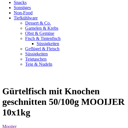
Snacks
Sonstiges
Non-Food
Tiefkühlware
Dessert & Co.
Garnelen & Krebs
Obst & Gemüse
Fisch & Tintenfisch
Süssigkeiten
Geflügel & Fleisch
Süssigkeiten
Teigtaschen
Teig & Nudeln
Gürtelfisch mit Knochen
geschnitten 50/100g MOOIJER
10x1kg
Mooijer