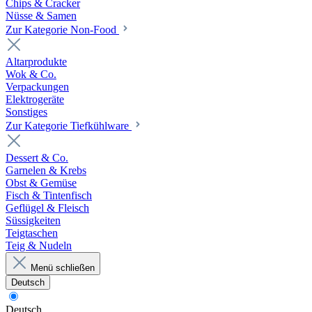
Chips & Cracker
Nüsse & Samen
Zur Kategorie Non-Food
Altarprodukte
Wok & Co.
Verpackungen
Elektrogeräte
Sonstiges
Zur Kategorie Tiefkühlware
Dessert & Co.
Garnelen & Krebs
Obst & Gemüse
Fisch & Tintenfisch
Geflügel & Fleisch
Süssigkeiten
Teigtaschen
Teig & Nudeln
Menü schließen
Deutsch
Deutsch