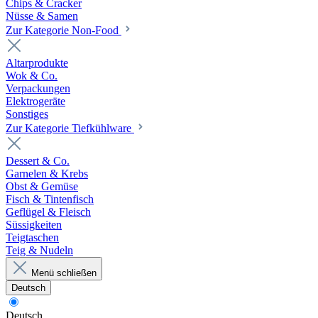
Chips & Cracker
Nüsse & Samen
Zur Kategorie Non-Food
Altarprodukte
Wok & Co.
Verpackungen
Elektrogeräte
Sonstiges
Zur Kategorie Tiefkühlware
Dessert & Co.
Garnelen & Krebs
Obst & Gemüse
Fisch & Tintenfisch
Geflügel & Fleisch
Süssigkeiten
Teigtaschen
Teig & Nudeln
Menü schließen
Deutsch
Deutsch