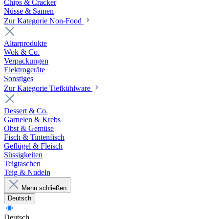
Chips & Cracker
Nüsse & Samen
Zur Kategorie Non-Food
Altarprodukte
Wok & Co.
Verpackungen
Elektrogeräte
Sonstiges
Zur Kategorie Tiefkühlware
Dessert & Co.
Garnelen & Krebs
Obst & Gemüse
Fisch & Tintenfisch
Geflügel & Fleisch
Süssigkeiten
Teigtaschen
Teig & Nudeln
Menü schließen
Deutsch
Deutsch