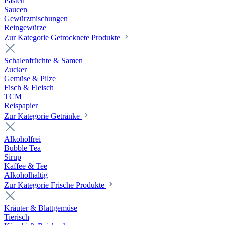
Pasten
Saucen
Gewürzmischungen
Reingewürze
Zur Kategorie Getrocknete Produkte
Schalenfrüchte & Samen
Zucker
Gemüse & Pilze
Fisch & Fleisch
TCM
Reispapier
Zur Kategorie Getränke
Alkoholfrei
Bubble Tea
Sirup
Kaffee & Tee
Alkoholhaltig
Zur Kategorie Frische Produkte
Kräuter & Blattgemüse
Tierisch