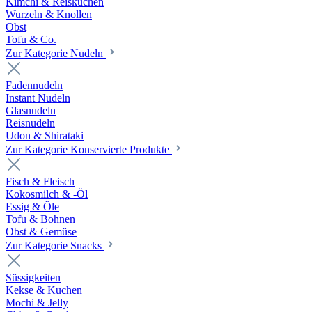
Kimchi & Reiskuchen
Wurzeln & Knollen
Obst
Tofu & Co.
Zur Kategorie Nudeln
Fadennudeln
Instant Nudeln
Glasnudeln
Reisnudeln
Udon & Shirataki
Zur Kategorie Konservierte Produkte
Fisch & Fleisch
Kokosmilch & -Öl
Essig & Öle
Tofu & Bohnen
Obst & Gemüse
Zur Kategorie Snacks
Süssigkeiten
Kekse & Kuchen
Mochi & Jelly