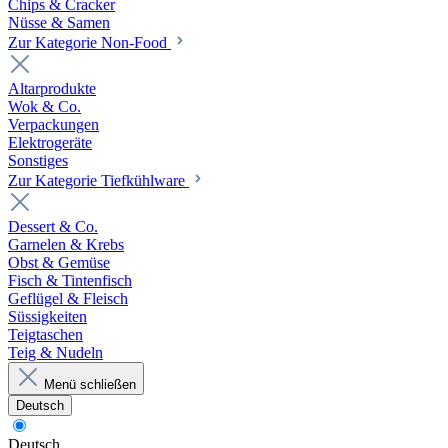
Chips & Cracker
Nüsse & Samen
Zur Kategorie Non-Food
Altarprodukte
Wok & Co.
Verpackungen
Elektrogeräte
Sonstiges
Zur Kategorie Tiefkühlware
Dessert & Co.
Garnelen & Krebs
Obst & Gemüse
Fisch & Tintenfisch
Geflügel & Fleisch
Süssigkeiten
Teigtaschen
Teig & Nudeln
Menü schließen
Deutsch
Deutsch