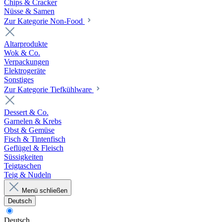
Chips & Cracker
Nüsse & Samen
Zur Kategorie Non-Food
Altarprodukte
Wok & Co.
Verpackungen
Elektrogeräte
Sonstiges
Zur Kategorie Tiefkühlware
Dessert & Co.
Garnelen & Krebs
Obst & Gemüse
Fisch & Tintenfisch
Geflügel & Fleisch
Süssigkeiten
Teigtaschen
Teig & Nudeln
Menü schließen
Deutsch
Deutsch