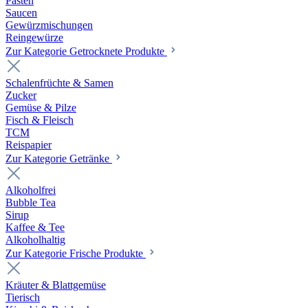
Pasten
Saucen
Gewürzmischungen
Reingewürze
Zur Kategorie Getrocknete Produkte
Schalenfrüchte & Samen
Zucker
Gemüse & Pilze
Fisch & Fleisch
TCM
Reispapier
Zur Kategorie Getränke
Alkoholfrei
Bubble Tea
Sirup
Kaffee & Tee
Alkoholhaltig
Zur Kategorie Frische Produkte
Kräuter & Blattgemüse
Tierisch