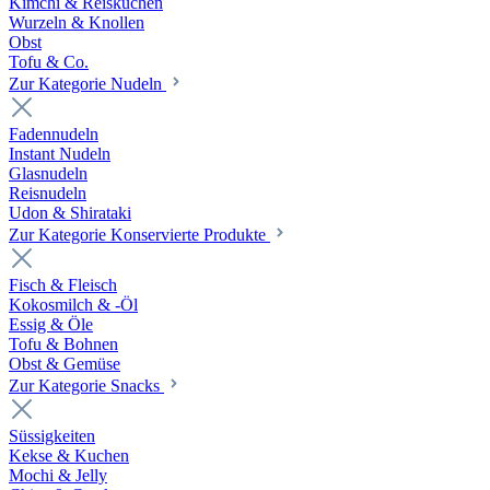
Kimchi & Reiskuchen
Wurzeln & Knollen
Obst
Tofu & Co.
Zur Kategorie Nudeln
Fadennudeln
Instant Nudeln
Glasnudeln
Reisnudeln
Udon & Shirataki
Zur Kategorie Konservierte Produkte
Fisch & Fleisch
Kokosmilch & -Öl
Essig & Öle
Tofu & Bohnen
Obst & Gemüse
Zur Kategorie Snacks
Süssigkeiten
Kekse & Kuchen
Mochi & Jelly