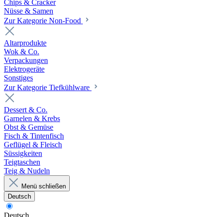
Chips & Cracker
Nüsse & Samen
Zur Kategorie Non-Food
Altarprodukte
Wok & Co.
Verpackungen
Elektrogeräte
Sonstiges
Zur Kategorie Tiefkühlware
Dessert & Co.
Garnelen & Krebs
Obst & Gemüse
Fisch & Tintenfisch
Geflügel & Fleisch
Süssigkeiten
Teigtaschen
Teig & Nudeln
Menü schließen
Deutsch
Deutsch