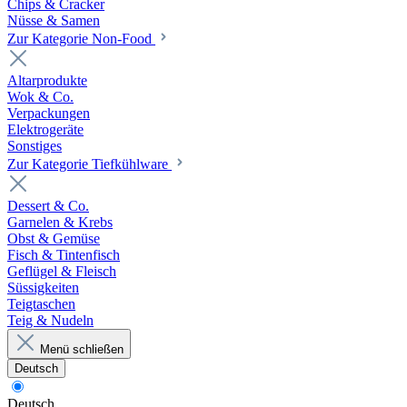
Chips & Cracker
Nüsse & Samen
Zur Kategorie Non-Food
Altarprodukte
Wok & Co.
Verpackungen
Elektrogeräte
Sonstiges
Zur Kategorie Tiefkühlware
Dessert & Co.
Garnelen & Krebs
Obst & Gemüse
Fisch & Tintenfisch
Geflügel & Fleisch
Süssigkeiten
Teigtaschen
Teig & Nudeln
Menü schließen
Deutsch
Deutsch