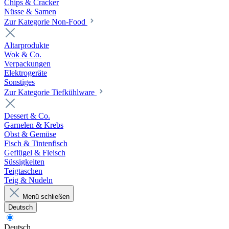
Chips & Cracker
Nüsse & Samen
Zur Kategorie Non-Food
Altarprodukte
Wok & Co.
Verpackungen
Elektrogeräte
Sonstiges
Zur Kategorie Tiefkühlware
Dessert & Co.
Garnelen & Krebs
Obst & Gemüse
Fisch & Tintenfisch
Geflügel & Fleisch
Süssigkeiten
Teigtaschen
Teig & Nudeln
Menü schließen
Deutsch
Deutsch