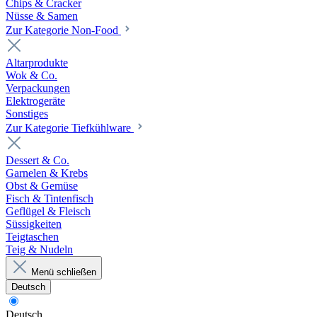
Chips & Cracker
Nüsse & Samen
Zur Kategorie Non-Food
Altarprodukte
Wok & Co.
Verpackungen
Elektrogeräte
Sonstiges
Zur Kategorie Tiefkühlware
Dessert & Co.
Garnelen & Krebs
Obst & Gemüse
Fisch & Tintenfisch
Geflügel & Fleisch
Süssigkeiten
Teigtaschen
Teig & Nudeln
Menü schließen
Deutsch
Deutsch