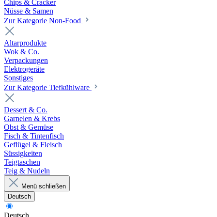
Chips & Cracker
Nüsse & Samen
Zur Kategorie Non-Food
Altarprodukte
Wok & Co.
Verpackungen
Elektrogeräte
Sonstiges
Zur Kategorie Tiefkühlware
Dessert & Co.
Garnelen & Krebs
Obst & Gemüse
Fisch & Tintenfisch
Geflügel & Fleisch
Süssigkeiten
Teigtaschen
Teig & Nudeln
Menü schließen
Deutsch
Deutsch