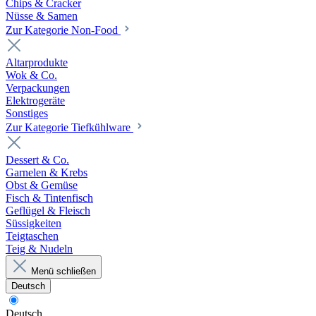
Chips & Cracker
Nüsse & Samen
Zur Kategorie Non-Food
Altarprodukte
Wok & Co.
Verpackungen
Elektrogeräte
Sonstiges
Zur Kategorie Tiefkühlware
Dessert & Co.
Garnelen & Krebs
Obst & Gemüse
Fisch & Tintenfisch
Geflügel & Fleisch
Süssigkeiten
Teigtaschen
Teig & Nudeln
Menü schließen
Deutsch
Deutsch