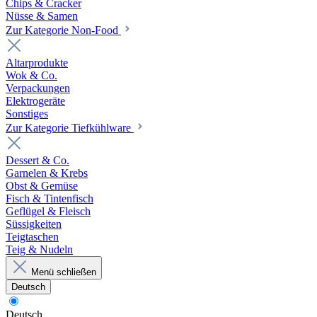
Chips & Cracker
Nüsse & Samen
Zur Kategorie Non-Food
Altarprodukte
Wok & Co.
Verpackungen
Elektrogeräte
Sonstiges
Zur Kategorie Tiefkühlware
Dessert & Co.
Garnelen & Krebs
Obst & Gemüse
Fisch & Tintenfisch
Geflügel & Fleisch
Süssigkeiten
Teigtaschen
Teig & Nudeln
Menü schließen
Deutsch
Deutsch