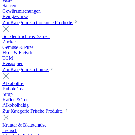
Pasten
Saucen
Gewürzmischungen
Reingewürze
Zur Kategorie Getrocknete Produkte
Schalenfrüchte & Samen
Zucker
Gemüse & Pilze
Fisch & Fleisch
TCM
Reispapier
Zur Kategorie Getränke
Alkoholfrei
Bubble Tea
Sirup
Kaffee & Tee
Alkoholhaltig
Zur Kategorie Frische Produkte
Kräuter & Blattgemüse
Tierisch