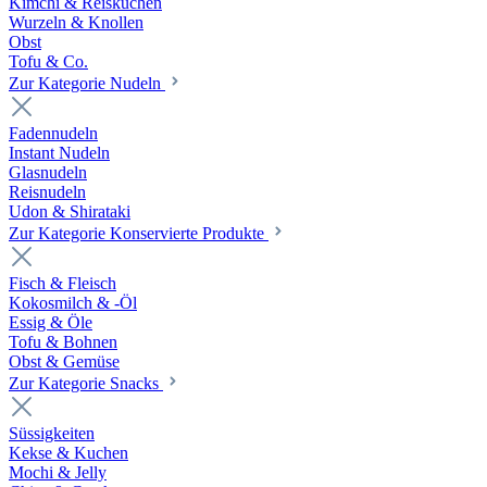
Kimchi & Reiskuchen
Wurzeln & Knollen
Obst
Tofu & Co.
Zur Kategorie Nudeln
Fadennudeln
Instant Nudeln
Glasnudeln
Reisnudeln
Udon & Shirataki
Zur Kategorie Konservierte Produkte
Fisch & Fleisch
Kokosmilch & -Öl
Essig & Öle
Tofu & Bohnen
Obst & Gemüse
Zur Kategorie Snacks
Süssigkeiten
Kekse & Kuchen
Mochi & Jelly