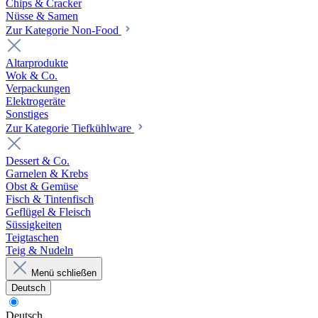
Chips & Cracker
Nüsse & Samen
Zur Kategorie Non-Food
Altarprodukte
Wok & Co.
Verpackungen
Elektrogeräte
Sonstiges
Zur Kategorie Tiefkühlware
Dessert & Co.
Garnelen & Krebs
Obst & Gemüse
Fisch & Tintenfisch
Geflügel & Fleisch
Süssigkeiten
Teigtaschen
Teig & Nudeln
Menü schließen
Deutsch
Deutsch