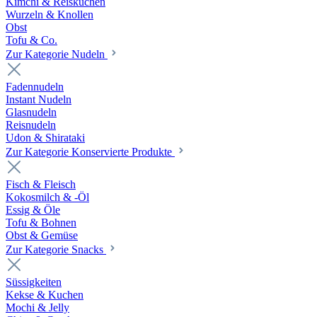
Kimchi & Reiskuchen
Wurzeln & Knollen
Obst
Tofu & Co.
Zur Kategorie Nudeln
Fadennudeln
Instant Nudeln
Glasnudeln
Reisnudeln
Udon & Shirataki
Zur Kategorie Konservierte Produkte
Fisch & Fleisch
Kokosmilch & -Öl
Essig & Öle
Tofu & Bohnen
Obst & Gemüse
Zur Kategorie Snacks
Süssigkeiten
Kekse & Kuchen
Mochi & Jelly