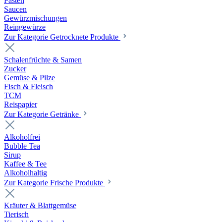
Pasten
Saucen
Gewürzmischungen
Reingewürze
Zur Kategorie Getrocknete Produkte
Schalenfrüchte & Samen
Zucker
Gemüse & Pilze
Fisch & Fleisch
TCM
Reispapier
Zur Kategorie Getränke
Alkoholfrei
Bubble Tea
Sirup
Kaffee & Tee
Alkoholhaltig
Zur Kategorie Frische Produkte
Kräuter & Blattgemüse
Tierisch