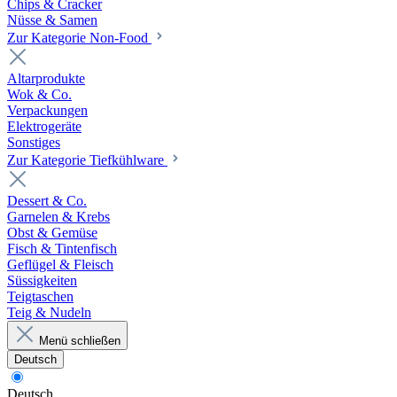
Chips & Cracker
Nüsse & Samen
Zur Kategorie Non-Food
Altarprodukte
Wok & Co.
Verpackungen
Elektrogeräte
Sonstiges
Zur Kategorie Tiefkühlware
Dessert & Co.
Garnelen & Krebs
Obst & Gemüse
Fisch & Tintenfisch
Geflügel & Fleisch
Süssigkeiten
Teigtaschen
Teig & Nudeln
Menü schließen
Deutsch
Deutsch