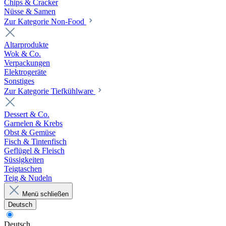
Chips & Cracker
Nüsse & Samen
Zur Kategorie Non-Food
Altarprodukte
Wok & Co.
Verpackungen
Elektrogeräte
Sonstiges
Zur Kategorie Tiefkühlware
Dessert & Co.
Garnelen & Krebs
Obst & Gemüse
Fisch & Tintenfisch
Geflügel & Fleisch
Süssigkeiten
Teigtaschen
Teig & Nudeln
Menü schließen
Deutsch
Deutsch