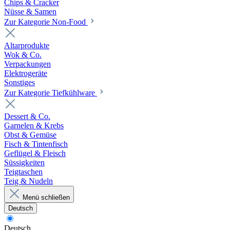
Chips & Cracker
Nüsse & Samen
Zur Kategorie Non-Food
Altarprodukte
Wok & Co.
Verpackungen
Elektrogeräte
Sonstiges
Zur Kategorie Tiefkühlware
Dessert & Co.
Garnelen & Krebs
Obst & Gemüse
Fisch & Tintenfisch
Geflügel & Fleisch
Süssigkeiten
Teigtaschen
Teig & Nudeln
Menü schließen
Deutsch
Deutsch