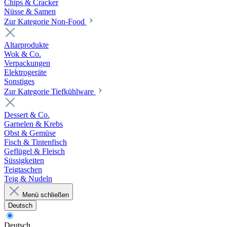
Chips & Cracker
Nüsse & Samen
Zur Kategorie Non-Food
Altarprodukte
Wok & Co.
Verpackungen
Elektrogeräte
Sonstiges
Zur Kategorie Tiefkühlware
Dessert & Co.
Garnelen & Krebs
Obst & Gemüse
Fisch & Tintenfisch
Geflügel & Fleisch
Süssigkeiten
Teigtaschen
Teig & Nudeln
Menü schließen
Deutsch
Deutsch