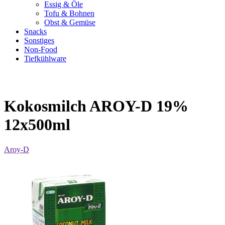
Essig & Öle
Tofu & Bohnen
Obst & Gemüse
Snacks
Sonstiges
Non-Food
Tiefkühlware
Kokosmilch AROY-D 19%
12x500ml
Aroy-D