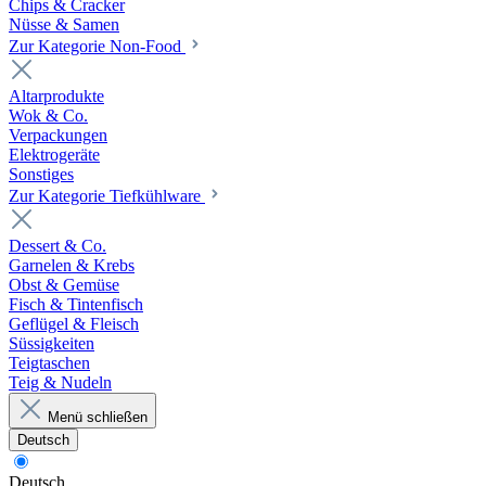
Chips & Cracker
Nüsse & Samen
Zur Kategorie Non-Food
Altarprodukte
Wok & Co.
Verpackungen
Elektrogeräte
Sonstiges
Zur Kategorie Tiefkühlware
Dessert & Co.
Garnelen & Krebs
Obst & Gemüse
Fisch & Tintenfisch
Geflügel & Fleisch
Süssigkeiten
Teigtaschen
Teig & Nudeln
Menü schließen
Deutsch
Deutsch