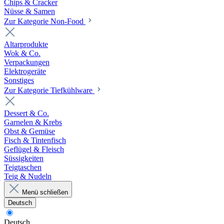
Chips & Cracker
Nüsse & Samen
Zur Kategorie Non-Food
Altarprodukte
Wok & Co.
Verpackungen
Elektrogeräte
Sonstiges
Zur Kategorie Tiefkühlware
Dessert & Co.
Garnelen & Krebs
Obst & Gemüse
Fisch & Tintenfisch
Geflügel & Fleisch
Süssigkeiten
Teigtaschen
Teig & Nudeln
Menü schließen
Deutsch
Deutsch