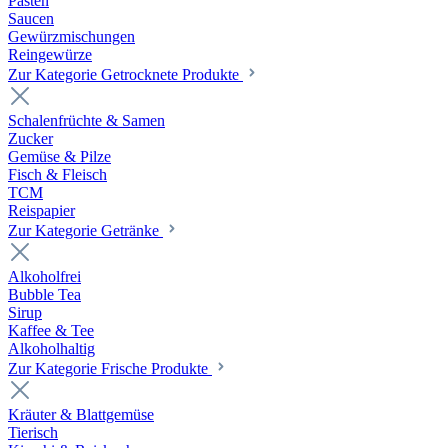
Pasten
Saucen
Gewürzmischungen
Reingewürze
Zur Kategorie Getrocknete Produkte
Schalenfrüchte & Samen
Zucker
Gemüse & Pilze
Fisch & Fleisch
TCM
Reispapier
Zur Kategorie Getränke
Alkoholfrei
Bubble Tea
Sirup
Kaffee & Tee
Alkoholhaltig
Zur Kategorie Frische Produkte
Kräuter & Blattgemüse
Tierisch