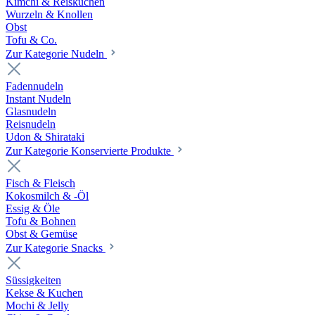
Kimchi & Reiskuchen
Wurzeln & Knollen
Obst
Tofu & Co.
Zur Kategorie Nudeln
Fadennudeln
Instant Nudeln
Glasnudeln
Reisnudeln
Udon & Shirataki
Zur Kategorie Konservierte Produkte
Fisch & Fleisch
Kokosmilch & -Öl
Essig & Öle
Tofu & Bohnen
Obst & Gemüse
Zur Kategorie Snacks
Süssigkeiten
Kekse & Kuchen
Mochi & Jelly