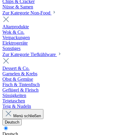
Chips & Cracker
Nüsse & Samen
Zur Kategorie Non-Food
Altarprodukte
Wok & Co.
Verpackungen
Elektrogeräte
Sonstiges
Zur Kategorie Tiefkühlware
Dessert & Co.
Garnelen & Krebs
Obst & Gemüse
Fisch & Tintenfisch
Geflügel & Fleisch
Süssigkeiten
Teigtaschen
Teig & Nudeln
Menü schließen
Deutsch
Deutsch