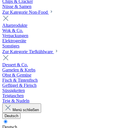
Chips & Cracker
Nüsse & Samen
Zur Kategorie Non-Food
Altarprodukte
Wok & Co.
Verpackungen
Elektrogeräte
Sonstiges
Zur Kategorie Tiefkühlware
Dessert & Co.
Garnelen & Krebs
Obst & Gemüse
Fisch & Tintenfisch
Geflügel & Fleisch
Süssigkeiten
Teigtaschen
Teig & Nudeln
Menü schließen
Deutsch
Deutsch