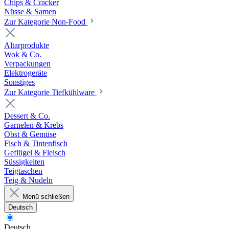
Chips & Cracker
Nüsse & Samen
Zur Kategorie Non-Food
Altarprodukte
Wok & Co.
Verpackungen
Elektrogeräte
Sonstiges
Zur Kategorie Tiefkühlware
Dessert & Co.
Garnelen & Krebs
Obst & Gemüse
Fisch & Tintenfisch
Geflügel & Fleisch
Süssigkeiten
Teigtaschen
Teig & Nudeln
Menü schließen
Deutsch
Deutsch