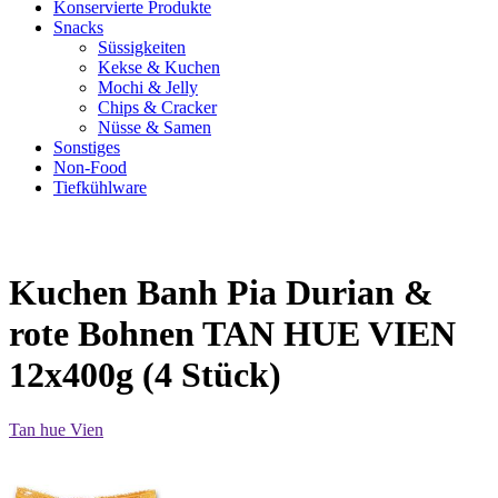
Konservierte Produkte
Snacks
Süssigkeiten
Kekse & Kuchen
Mochi & Jelly
Chips & Cracker
Nüsse & Samen
Sonstiges
Non-Food
Tiefkühlware
Kuchen Banh Pia Durian &
rote Bohnen TAN HUE VIEN
12x400g (4 Stück)
Tan hue Vien