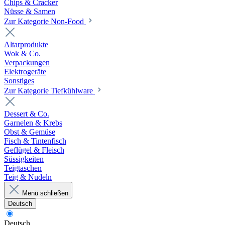
Chips & Cracker
Nüsse & Samen
Zur Kategorie Non-Food
Altarprodukte
Wok & Co.
Verpackungen
Elektrogeräte
Sonstiges
Zur Kategorie Tiefkühlware
Dessert & Co.
Garnelen & Krebs
Obst & Gemüse
Fisch & Tintenfisch
Geflügel & Fleisch
Süssigkeiten
Teigtaschen
Teig & Nudeln
Menü schließen
Deutsch
Deutsch