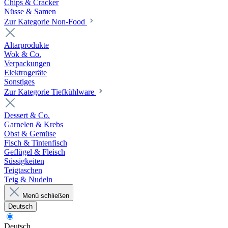
Chips & Cracker
Nüsse & Samen
Zur Kategorie Non-Food
Altarprodukte
Wok & Co.
Verpackungen
Elektrogeräte
Sonstiges
Zur Kategorie Tiefkühlware
Dessert & Co.
Garnelen & Krebs
Obst & Gemüse
Fisch & Tintenfisch
Geflügel & Fleisch
Süssigkeiten
Teigtaschen
Teig & Nudeln
Menü schließen
Deutsch
Deutsch