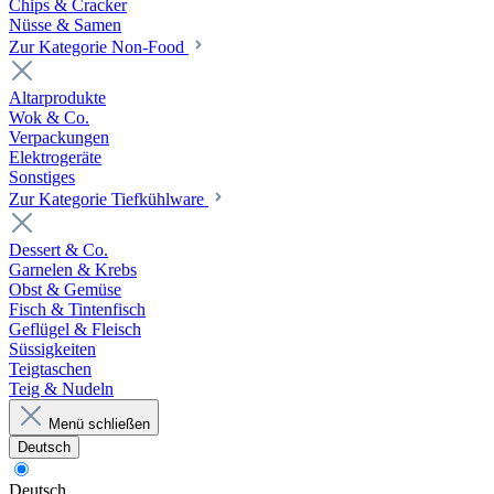
Chips & Cracker
Nüsse & Samen
Zur Kategorie Non-Food
Altarprodukte
Wok & Co.
Verpackungen
Elektrogeräte
Sonstiges
Zur Kategorie Tiefkühlware
Dessert & Co.
Garnelen & Krebs
Obst & Gemüse
Fisch & Tintenfisch
Geflügel & Fleisch
Süssigkeiten
Teigtaschen
Teig & Nudeln
Menü schließen
Deutsch
Deutsch