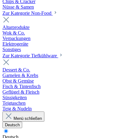
Chips & Cracker
Nüsse & Samen
Zur Kategorie Non-Food
Altarprodukte
Wok & Co.
Verpackungen
Elektrogeräte
Sonstiges
Zur Kategorie Tiefkühlware
Dessert & Co.
Garnelen & Krebs
Obst & Gemüse
Fisch & Tintenfisch
Geflügel & Fleisch
Süssigkeiten
Teigtaschen
Teig & Nudeln
Menü schließen
Deutsch
Deutsch