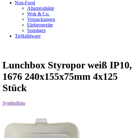
Non-Food
Altarprodukte
Wok & Co.
Verpackungen
Elektrogeräte
Sonstiges
Tiefkühlware
Lunchbox Styropor weiß IP10,
1676 240x155x75mm 4x125
Stück
Symbolfoto