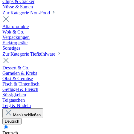
Chips & Cracker
Nüsse & Samen
Zur Kategorie Non-Food
Altarprodukte
Wok & Co.
Verpackungen
Elektrogeräte
Sonstiges
Zur Kategorie Tiefkühlware
Dessert & Co.
Garnelen & Krebs
Obst & Gemüse
Fisch & Tintenfisch
Geflügel & Fleisch
Süssigkeiten
Teigtaschen
Teig & Nudeln
Menü schließen
Deutsch
Deutsch