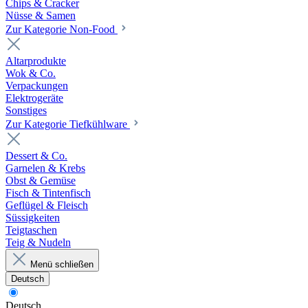
Chips & Cracker
Nüsse & Samen
Zur Kategorie Non-Food
Altarprodukte
Wok & Co.
Verpackungen
Elektrogeräte
Sonstiges
Zur Kategorie Tiefkühlware
Dessert & Co.
Garnelen & Krebs
Obst & Gemüse
Fisch & Tintenfisch
Geflügel & Fleisch
Süssigkeiten
Teigtaschen
Teig & Nudeln
Menü schließen
Deutsch
Deutsch