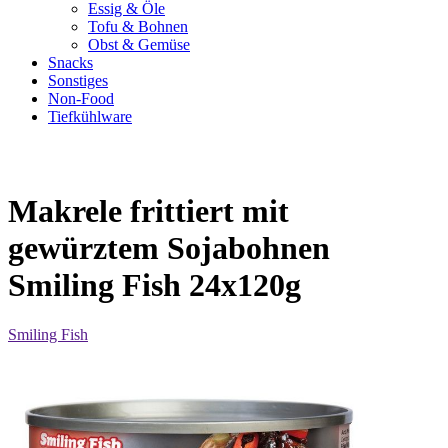
Essig & Öle
Tofu & Bohnen
Obst & Gemüse
Snacks
Sonstiges
Non-Food
Tiefkühlware
Makrele frittiert mit
gewürztem Sojabohnen
Smiling Fish 24x120g
Smiling Fish