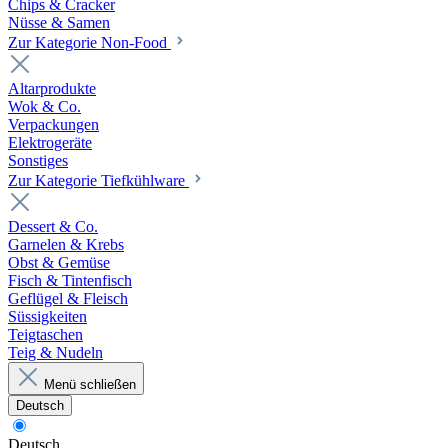
Chips & Cracker
Nüsse & Samen
Zur Kategorie Non-Food
Altarprodukte
Wok & Co.
Verpackungen
Elektrogeräte
Sonstiges
Zur Kategorie Tiefkühlware
Dessert & Co.
Garnelen & Krebs
Obst & Gemüse
Fisch & Tintenfisch
Geflügel & Fleisch
Süssigkeiten
Teigtaschen
Teig & Nudeln
Menü schließen
Deutsch
Deutsch