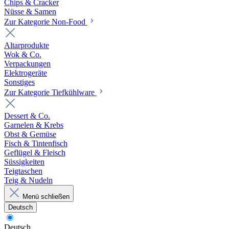
Chips & Cracker
Nüsse & Samen
Zur Kategorie Non-Food
Altarprodukte
Wok & Co.
Verpackungen
Elektrogeräte
Sonstiges
Zur Kategorie Tiefkühlware
Dessert & Co.
Garnelen & Krebs
Obst & Gemüse
Fisch & Tintenfisch
Geflügel & Fleisch
Süssigkeiten
Teigtaschen
Teig & Nudeln
Menü schließen
Deutsch
Deutsch