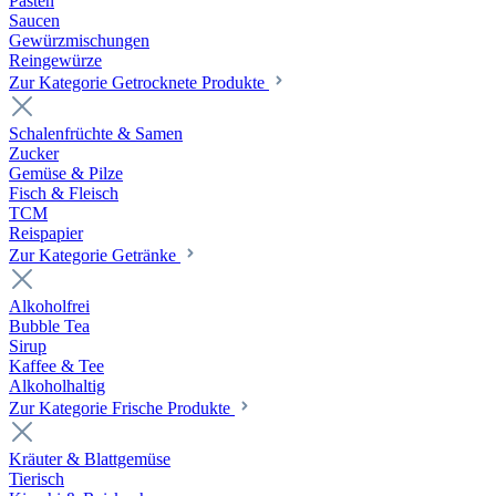
Pasten
Saucen
Gewürzmischungen
Reingewürze
Zur Kategorie Getrocknete Produkte
Schalenfrüchte & Samen
Zucker
Gemüse & Pilze
Fisch & Fleisch
TCM
Reispapier
Zur Kategorie Getränke
Alkoholfrei
Bubble Tea
Sirup
Kaffee & Tee
Alkoholhaltig
Zur Kategorie Frische Produkte
Kräuter & Blattgemüse
Tierisch