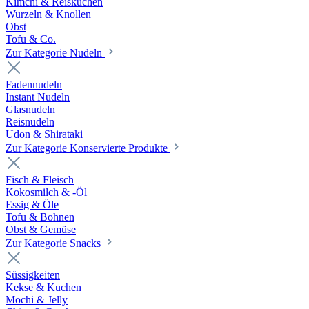
Kimchi & Reiskuchen
Wurzeln & Knollen
Obst
Tofu & Co.
Zur Kategorie Nudeln
Fadennudeln
Instant Nudeln
Glasnudeln
Reisnudeln
Udon & Shirataki
Zur Kategorie Konservierte Produkte
Fisch & Fleisch
Kokosmilch & -Öl
Essig & Öle
Tofu & Bohnen
Obst & Gemüse
Zur Kategorie Snacks
Süssigkeiten
Kekse & Kuchen
Mochi & Jelly