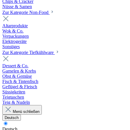
Chips & Cracker
Nüsse & Samen
Zur Kategorie Non-Food
Altarprodukte
Wok & Co.
Verpackungen
Elektrogeräte
Sonstiges
Zur Kategorie Tiefkühlware
Dessert & Co.
Garnelen & Krebs
Obst & Gemüse
Fisch & Tintenfisch
Geflügel & Fleisch
Süssigkeiten
Teigtaschen
Teig & Nudeln
Menü schließen
Deutsch
Deutsch