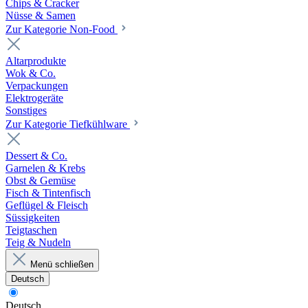
Chips & Cracker
Nüsse & Samen
Zur Kategorie Non-Food
Altarprodukte
Wok & Co.
Verpackungen
Elektrogeräte
Sonstiges
Zur Kategorie Tiefkühlware
Dessert & Co.
Garnelen & Krebs
Obst & Gemüse
Fisch & Tintenfisch
Geflügel & Fleisch
Süssigkeiten
Teigtaschen
Teig & Nudeln
Menü schließen
Deutsch
Deutsch